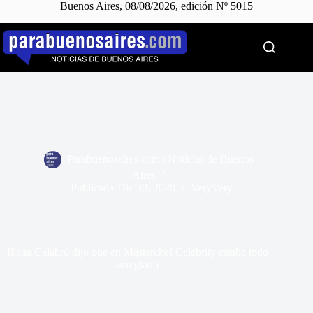
Buenos Aires, 08/08/2026, edición Nº 5015
Saltar
al
contenido
Parabuenosaires.com | Noticias de Buenos
Aires
Publicada
Dic 30, 2020
VeryVery
Iliana Calabró dijo que en Masterchef Celebrity estaba todo
arreglado