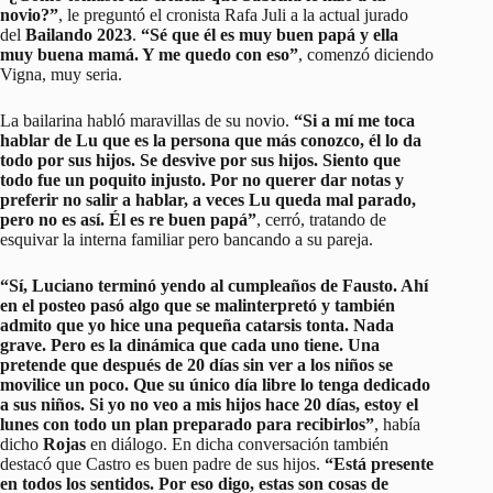
novio?”
, le preguntó el cronista Rafa Juli a la actual jurado
del
Bailando 2023
.
“Sé que él es muy buen papá y ella
muy buena mamá. Y me quedo con eso”
, comenzó diciendo
Vigna, muy seria.
La bailarina habló maravillas de su novio.
“Si a mí me toca
hablar de Lu que es la persona que más conozco, él lo da
todo por sus hijos. Se desvive por sus hijos. Siento que
todo fue un poquito injusto. Por no querer dar notas y
preferir no salir a hablar, a veces Lu queda mal parado,
pero no es así. Él es re buen papá”
, cerró, tratando de
esquivar la interna familiar pero bancando a su pareja.
“Sí, Luciano terminó yendo al cumpleaños de Fausto. Ahí
en el posteo pasó algo que se malinterpretó y también
admito que yo hice una pequeña catarsis tonta. Nada
grave. Pero es la dinámica que cada uno tiene. Una
pretende que después de 20 días sin ver a los niños se
movilice un poco. Que su único día libre lo tenga dedicado
a sus niños. Si yo no veo a mis hijos hace 20 días, estoy el
lunes con todo un plan preparado para recibirlos”
, había
dicho
Rojas
en diálogo. En dicha conversación también
destacó que Castro es buen padre de sus hijos.
“Está presente
en todos los sentidos. Por eso digo, estas son cosas de