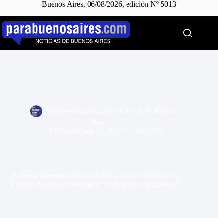
Buenos Aires, 06/08/2026, edición Nº 5013
Saltar
al
contenido
Parabuenosaires.com - Noticias de Buenos
Aires
Publicada
Ene 17, 2024
VeryVery
El fuerte mensaje de Sabrina Rojas tras el conflicto con
Luciano Castro por sus hijos: “Solo quiere manipularte”