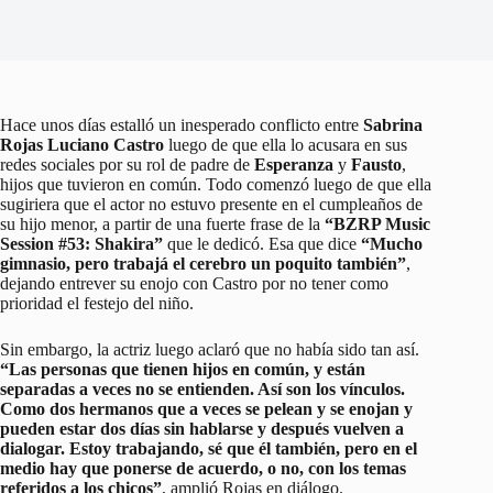
Hace unos días estalló un inesperado conflicto entre
Sabrina
Rojas Luciano Castro
luego de que ella lo acusara en sus
redes sociales por su rol de padre de
Esperanza
y
Fausto
,
hijos que tuvieron en común. Todo comenzó luego de que ella
sugiriera que el actor no estuvo presente en el cumpleaños de
su hijo menor, a partir de una fuerte frase de la
“BZRP Music
Session #53: Shakira”
que le dedicó. Esa que dice
“Mucho
gimnasio, pero trabajá el cerebro un poquito también”
,
dejando entrever su enojo con Castro por no tener como
prioridad el festejo del niño.
Sin embargo, la actriz luego aclaró que no había sido tan así.
“Las personas que tienen hijos en común, y están
separadas a veces no se entienden. Así son los vínculos.
Como dos hermanos que a veces se pelean y se enojan y
pueden estar dos días sin hablarse y después vuelven a
dialogar. Estoy trabajando, sé que él también, pero en el
medio hay que ponerse de acuerdo, o no, con los temas
referidos a los chicos”
, amplió Rojas en diálogo.