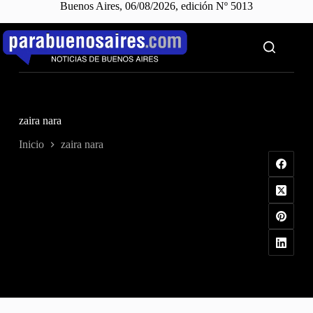
Buenos Aires, 06/08/2026, edición Nº 5013
Saltar
al
contenido
zaira nara
Inicio
zaira nara