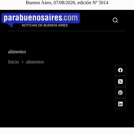
Buenos Aires, 07/08/2026, edición Nº 5014
Saltar
al
contenido
alimentos
Inicio
alimentos