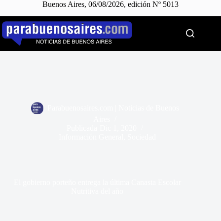
Buenos Aires, 06/08/2026, edición Nº 5013
Saltar
al
contenido
Parabuenosaires.com | Noticias de Buenos
Aires
Publicada
Dic 1, 2020
Información General
,
Sociedad
El gobierno porteño entrega la última Canasta Escolar
Nutritiva del año