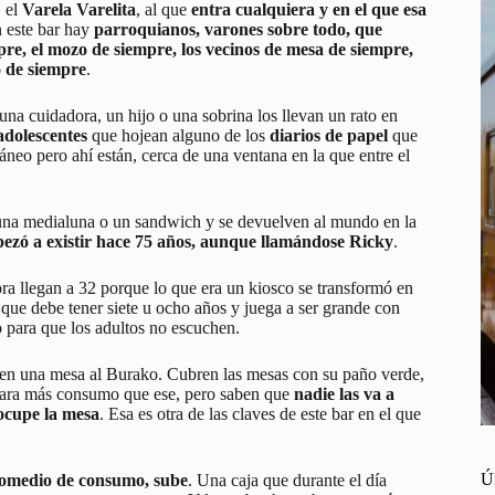
, el
Varela Varelita
, al que
entra cualquiera y en el que esa
n este bar hay
parroquianos, varones sobre todo, que
re, el mozo de siempre, los vecinos de mesa de siempre,
do de siempre
.
a cuidadora, un hijo o una sobrina los llevan un rato en
adolescentes
que hojean alguno de los
diarios de papel
que
neo pero ahí están, cerca de una ventana en la que entre el
n una medialuna o un sandwich y se devuelven al mundo en la
ezó a existir hace 75 años, aunque llamándose Ricky
.
ora llegan a 32 porque lo que era un kiosco se transformó en
a que debe tener siete u ocho años y juega a ser grande con
 para que los adultos no escuchen.
n en una mesa al Burako. Cubren las mesas con su paño verde,
a para más consumo que ese, pero saben que
nadie las va a
ocupe la mesa
. Esa es otra de las claves de este bar en el que
Ú
promedio de consumo, sube
. Una caja que durante el día