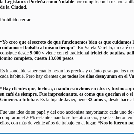
la Legislatura Porteña como Notable
por cumplir con la responsabil
de la Ciudad
.
Prohibido cerrar
“Yo creo que el secreto de que funcionemos bien es que cuidamos la
cuidamos el bolsillo al mismo tiempo”
. En Varela Varelita, un café 
consigue desde
9.000
y viene con el tradicional
triolet de papitas, pal
lomito completo, cuesta 13.000 pesos
.
Es insondable saber cuánto pesan los precios y cuánto pesa que los mo
cada habitué. Pero hay clientes que
todos los días desayunan en el Var
“Hay clientes que, incluso, cuando estuvimos en obra y tuvimos q
su café de siempre. Fue impresionante, es como que querían sí o sí 
Giménez
a
Infobae
. Es la hija de Javier, tiene
32 años
y, desde hace a
Fue una idea de su papá y del otro accionista mayoritario: cada uno de e
compraron el 20% restante cuando se fue otro socio, y se las dieron en 
ellos, con más de veinte años de trabajo en el lugar.
“Nos lo fueron pa