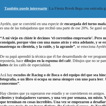
También puede interesarte
La Fiesta Bresh llega con entrada gr
Ayelén, que se convirtió en una especie de
encargada del turno mañ
es una de las trabajadoras que recibió una parte de ese 20%. Se ganó 
“A mi viejo en chiste le decimos ‘el correntino empresario’. Pero 
consiguió, porque vino con una mano atrás y otra adelante, y se es
mantenga su clientela, y la cuide, y la agrande”
, se emociona Ayelé
De su papá aprendió la técnica que él fue desarrollando de ver programas
repostería, hace
dibujos en la espuma del café
. Dibujos que no se par
lattes
de los cafés de especialidad.
Acá hay
escudos de Racing o de Boca o del equipo del que sea hincha
fotografía, o un libro si ocupa su mesa siempre con uno para leer
.
conocemos”
.
Hay clientes que ya superaron ese estadío y se convirtieron en amigos.
clientes y trabajadores varones, y una vez por semana, un mixto.
que terminan en cosas increíbles. Una vez se empezaron a desafiar