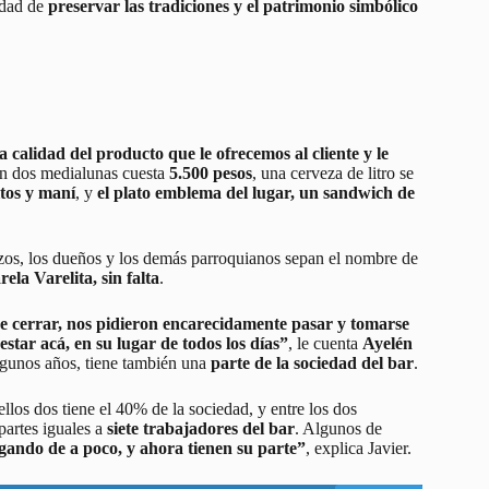
idad de
preservar las tradiciones y el patrimonio simbólico
 calidad del producto que le ofrecemos al cliente y le
con dos medialunas cuesta
5.500 pesos
, una cerveza de litro se
itos y maní
, y
el plato emblema del lugar, un sandwich de
zos, los dueños y los demás parroquianos sepan el nombre de
ela Varelita, sin falta
.
ue cerrar, nos pidieron encarecidamente pasar y tomarse
estar acá, en su lugar de todos los días”
, le cuenta
Ayelén
lgunos años, tiene también una
parte de la sociedad del bar
.
llos dos tiene el 40% de la sociedad, y entre los dos
partes iguales a
siete trabajadores del bar
. Algunos de
gando de a poco, y ahora tienen su parte”
, explica Javier.