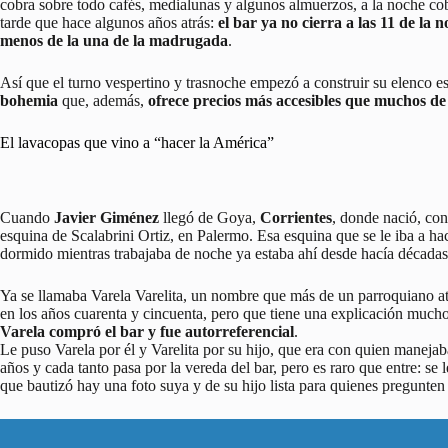
cobra sobre todo cafés, medialunas y algunos almuerzos, a la noche cob
tarde que hace algunos años atrás:
el bar ya no cierra a las 11 de la
menos de la una de la madrugada
.
Así que el turno vespertino y trasnoche empezó a construir su elenco e
bohemia
que, además,
ofrece precios más accesibles que muchos de
El lavacopas que vino a “hacer la América”
Cuando
Javier Giménez
llegó de Goya,
Corrientes
, donde nació, con
esquina de Scalabrini Ortiz, en Palermo. Esa esquina que se le iba a ha
dormido mientras trabajaba de noche ya estaba ahí desde hacía décadas
Ya se llamaba Varela Varelita, un nombre que más de un parroquiano atr
en los años cuarenta y cincuenta, pero que tiene una explicación much
Varela compró el bar y fue autorreferencial
.
Le puso Varela por él y Varelita por su hijo, que era con quien manejab
años y cada tanto pasa por la vereda del bar, pero es raro que entre: s
que bautizó hay una foto suya y de su hijo lista para quienes pregunten