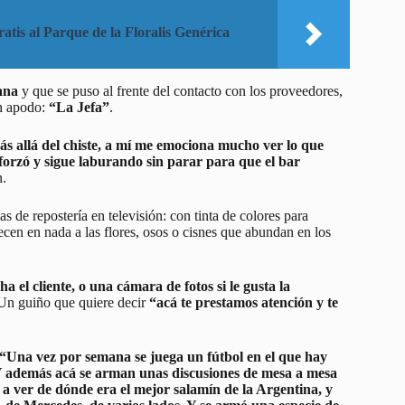
atis al Parque de la Floralis Genérica
ana
y que se puso al frente del contacto con los proveedores,
un apodo:
“La Jefa”
.
más allá del chiste, a mí me emociona mucho ver lo que
forzó y sigue laburando sin parar para que el bar
n.
 de repostería en televisión: con tinta de colores para
ecen en nada a las flores, osos o cisnes que abundan en los
 el cliente, o una cámara de fotos si le gusta la
 Un guiño que quiere decir
“acá te prestamos atención y te
“Una vez por semana se juega un fútbol en el que hay
 Y además acá se arman unas discusiones de mesa a mesa
 a ver de dónde era el mejor salamín de la Argentina, y