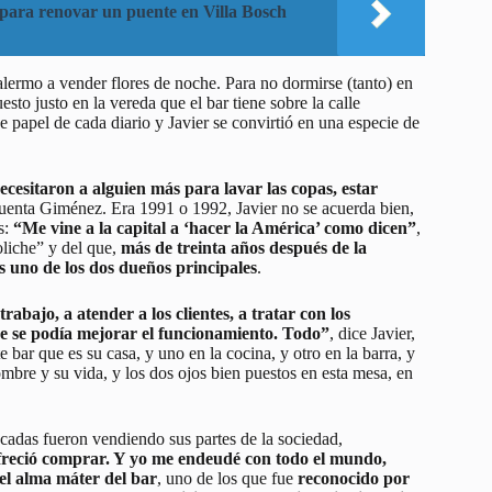
 para renovar un puente en Villa Bosch
ermo a vender flores de noche. Para no dormirse (tanto) en
sto justo en la vereda que el bar tiene sobre la calle
 papel de cada diario y Javier se convirtió en una especie de
esitaron a alguien más para lavar las copas, estar
cuenta Giménez. Era 1991 o 1992, Javier no se acuerda bien,
s:
“Me vine a la capital a ‘hacer la América’ como dicen”
,
oliche” y del que,
más de treinta años después de la
 uno de los dos dueños principales
.
rabajo, a atender a los clientes, a tratar con los
nde se podía mejorar el funcionamiento. Todo”
, dice Javier,
 bar que es su casa, y uno en la cocina, y otro en la barra, y
nombre y su vida, y los dos ojos bien puestos en esta mesa, en
cadas fueron vendiendo sus partes de la sociedad,
freció comprar. Y yo me endeudé con todo el mundo,
 el alma máter del bar
, uno de los que fue
reconocido por