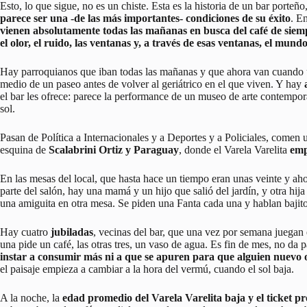
Esto, lo que sigue, no es un chiste. Esta es la historia de un bar porteño
parece ser una -de las más importantes- condiciones de su éxito
. E
vienen absolutamente todas las mañanas en busca del café de siemp
el olor, el ruido, las ventanas y, a través de esas ventanas, el mun
Hay parroquianos que iban todas las mañanas y que ahora van cuando un
medio de un paseo antes de volver al geriátrico en el que viven. Y hay
el bar les ofrece: parece la performance de un museo de arte contemporá
sol.
Pasan de Política a Internacionales y a Deportes y a Policiales, come
esquina de
Scalabrini Ortiz y Paraguay
, donde el Varela Varelita
emp
En las mesas del local, que hasta hace un tiempo eran unas veinte y ah
parte del salón, hay una mamá y un hijo que salió del jardín, y otra hij
una amiguita en otra mesa. Se piden una Fanta cada una y hablan bajito
Hay cuatro
jubiladas
, vecinas del bar, que una vez por semana juega
una pide un café, las otras tres, un vaso de agua. Es fin de mes, no d
instar a consumir más ni a que se apuren para que alguien nuevo 
el paisaje empieza a cambiar a la hora del vermú, cuando el sol baja.
A la noche, la
edad promedio del Varela Varelita baja y el ticket 