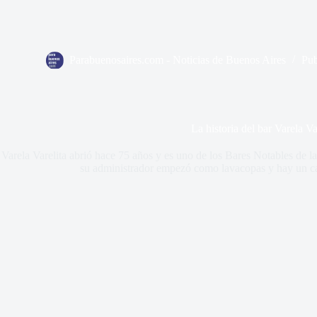
Parabuenosaires.com - Noticias de Buenos Aires
Pub
La historia del bar Varela Va
Varela Varelita abrió hace 75 años y es uno de los Bares Notables de la
su administrador empezó como lavacopas y hay un can