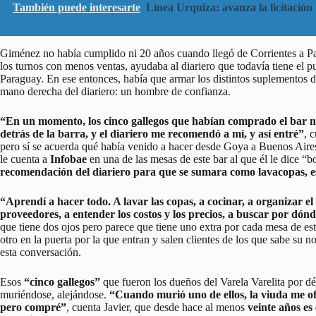
También puede interesarte
Línea Urquiza: avanza la licitación
Giménez no había cumplido ni 20 años cuando llegó de Corrientes a Pal
los turnos con menos ventas, ayudaba al diariero que todavía tiene el pue
Paraguay. En ese entonces, había que armar los distintos suplementos de
mano derecha del diariero: un hombre de confianza.
“En un momento, los cinco gallegos que habían comprado el bar nec
detrás de la barra, y el diariero me recomendó a mí, y así entré”
, 
pero sí se acuerda qué había venido a hacer desde Goya a Buenos Aire
le cuenta a
Infobae
en una de las mesas de este bar al que él le dice “b
recomendación del diariero para que se sumara como lavacopas, es
“Aprendí a hacer todo. A lavar las copas, a cocinar, a organizar el t
proveedores, a entender los costos y los precios, a buscar por dó
que tiene dos ojos pero parece que tiene uno extra por cada mesa de este
otro en la puerta por la que entran y salen clientes de los que sabe su 
esta conversación.
Esos
“cinco gallegos”
que fueron los dueños del Varela Varelita por dé
muriéndose, alejándose.
“Cuando murió uno de ellos, la viuda me o
pero compré”
, cuenta Javier, que desde hace al menos
veinte años es