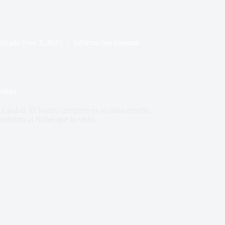
licada
Nov 3, 2025
Información General
relita
 Ciudad. El lomito completo es su plato estrella,
didato al Nobel que lo visita