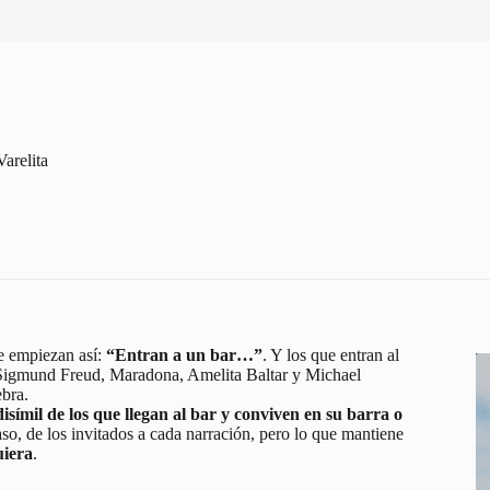
Varelita
e empiezan así:
“Entran a un bar…”
. Y los que entran al
O Sigmund Freud, Maradona, Amelita Baltar y Michael
ebra.
disímil de los que llegan al bar y conviven en su barra o
aso, de los invitados a cada narración, pero lo que mantiene
uiera
.