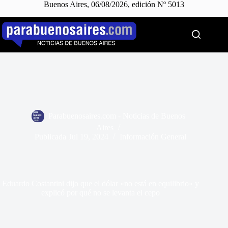
Buenos Aires, 06/08/2026, edición Nº 5013
Saltar
al
contenido
Parabuenosaires.com - Noticias de Buenos
Aires
Publicada
Jul 19, 2024
Información General
Eduardo Costantini dijo que el dólar «no está en equilibrio» y
explicó por qué no se levanta el cepo