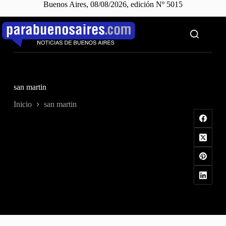
Buenos Aires, 08/08/2026, edición Nº 5015
Saltar
al
contenido
san martin
Inicio
san martin