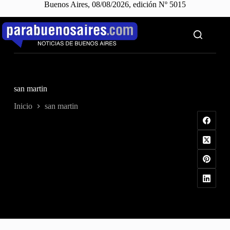
Buenos Aires, 08/08/2026, edición Nº 5015
Saltar
al
contenido
san martin
Inicio
san martin