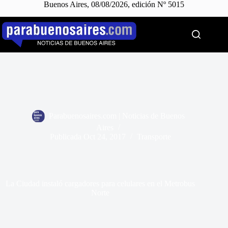
Buenos Aires, 08/08/2026, edición Nº 5015
Saltar
al
contenido
Parabuenosaires.com | Noticias de Buenos
Aires
Publicada
Oct 24, 2017
Transporte
La Ciudad instaló cargadores para celulares en el Metrobus
Norte