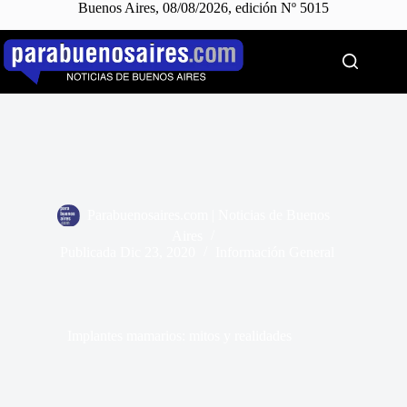
Buenos Aires, 08/08/2026, edición Nº 5015
Saltar
al
contenido
Parabuenosaires.com | Noticias de Buenos
Aires
Publicada
Dic 23, 2020
Información General
Implantes mamarios: mitos y realidades