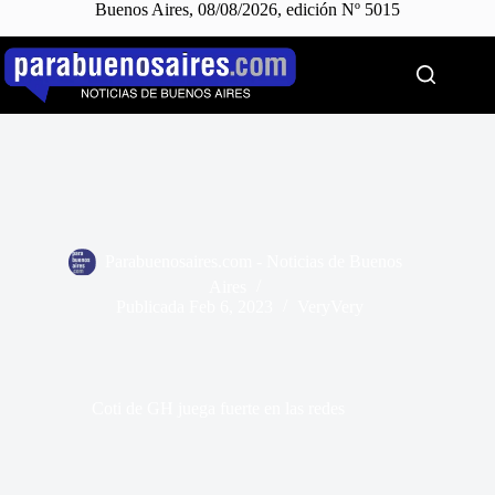
Buenos Aires, 08/08/2026, edición Nº 5015
Saltar
al
contenido
Parabuenosaires.com - Noticias de Buenos
Aires
Publicada
Feb 6, 2023
VeryVery
Coti de GH juega fuerte en las redes