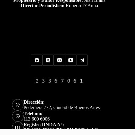
Propietario y Editor Responsable:
Juan Braña
Director Periodístico:
Roberto D´Anna
Uds es el visitante Nro
Dirección:
Pedernera 772, Ciudad de Buenos Aires
Teléfono:
113 600 6906
Registro DNDA Nº:
RE-2020-52309475-APN-DNDA#MJ