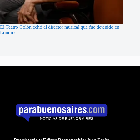
El Teatro Colón echó al director musical que fue detenido en
Londres