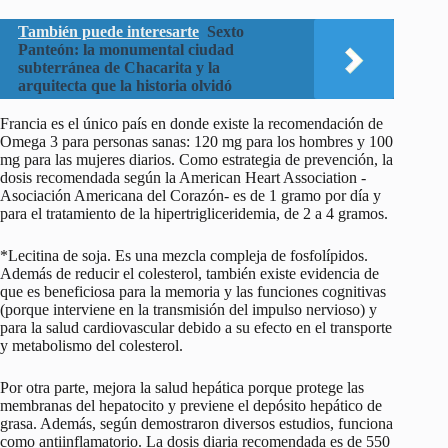
También puede interesarte
Sexto
Panteón: la monumental ciudad
subterránea de Chacarita y la
arquitecta que la historia olvidó
Francia es el único país en donde existe la recomendación de
Omega 3 para personas sanas: 120 mg para los hombres y 100
mg para las mujeres diarios. Como estrategia de prevención, la
dosis recomendada según la American Heart Association -
Asociación Americana del Corazón- es de 1 gramo por día y
para el tratamiento de la hipertrigliceridemia, de 2 a 4 gramos.
*Lecitina de soja. Es una mezcla compleja de fosfolípidos.
Además de reducir el colesterol, también existe evidencia de
que es beneficiosa para la memoria y las funciones cognitivas
(porque interviene en la transmisión del impulso nervioso) y
para la salud cardiovascular debido a su efecto en el transporte
y metabolismo del colesterol.
Por otra parte, mejora la salud hepática porque protege las
membranas del hepatocito y previene el depósito hepático de
grasa. Además, según demostraron diversos estudios, funciona
como antiinflamatorio. La dosis diaria recomendada es de 550