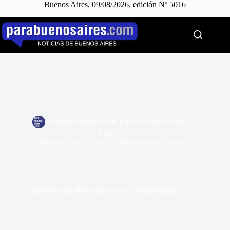
Buenos Aires, 09/08/2026, edición Nº 5016
Saltar
al
contenido
Parabuenosaires.com | Noticias de Buenos
Aires
Publicada
Oct 1, 2013
Información General
Alimentos que sirven para evitar enfermedades