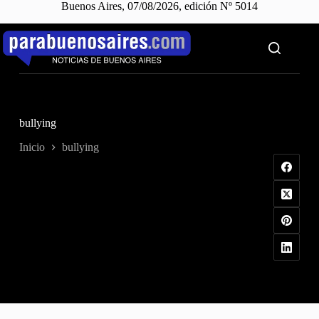
Buenos Aires, 07/08/2026, edición Nº 5014
Saltar
al
contenido
bullying
Inicio
bullying