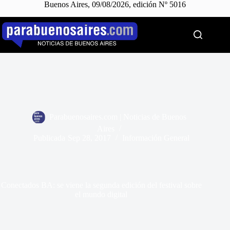
Buenos Aires, 09/08/2026, edición Nº 5016
Saltar
al
contenido
Parabuenosaires.com | Noticias de Buenos
Aires
Publicada
Sep 28, 2017
Información General
Conectados BA: se viene la segunda edición del festival sobre
el mundo digital