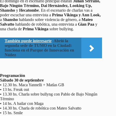
El domingo en el escenario principal estarán
Julián Serrano,
Bajo Ningún Término, Dai Hernández, Looking Up,
Shansho
y
Hecatombe
. En el escenario de charlas vas a
poder escuchar una entrevista a
Prima Vikinga y Ann Look,
a
Shansho
hablando sobre violencia de género, a
Mateo
Salvatto
hablando de robótica, una entrevista a
Gian Paa
y
una charla de
Prima Vikinga
sobre bullying.
También puede interesarte
Abrió la
segunda sede de TUMO en la Ciudad:
funciona en el Parque de Innovación en
Núñez
Programación
Sábado 30 de septiembre
• 12.30 hs. Maca Yannelli + Matías GB
• 13 hs. Freak out
• 13.30 hs. Charla sobre bullyng con Pablo de Bajo Ningún
Término
• 14 hs. A bailar con Maga
• 14.30 hs. Charla de robótica con Mateo Salvatto
• 15 hs. Smile