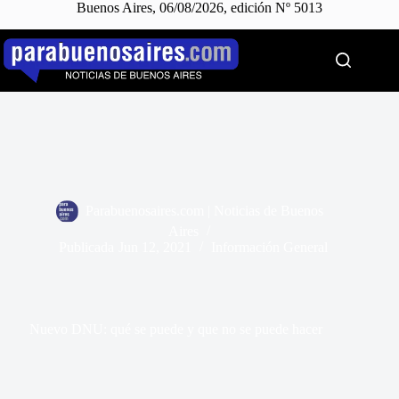
Buenos Aires, 06/08/2026, edición Nº 5013
Saltar
al
contenido
Parabuenosaires.com | Noticias de Buenos
Aires
Publicada
Jun 12, 2021
Información General
Nuevo DNU: qué se puede y que no se puede hacer