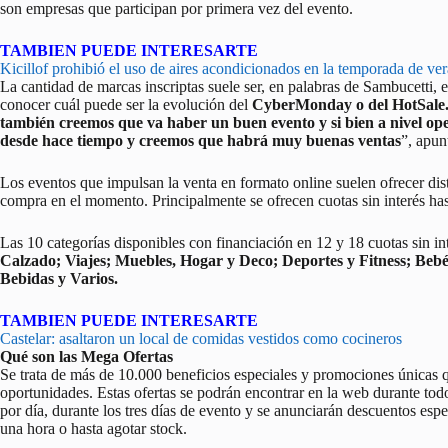
son empresas que participan por primera vez del evento.
TAMBIEN PUEDE INTERESARTE
Kicillof prohibió el uso de aires acondicionados en la temporada de ve
La cantidad de marcas inscriptas suele ser, en palabras de Sambucetti, 
conocer cuál puede ser la evolución del
CyberMonday o del HotSale
también creemos que va haber un buen evento y si bien a nivel op
desde hace tiempo y creemos que habrá muy buenas ventas
”, apun
Los eventos que impulsan la venta en formato online suelen ofrecer disti
compra en el momento. Principalmente se ofrecen cuotas sin interés ha
Las 10 categorías disponibles con financiación en 12 y 18 cuotas sin int
Calzado; Viajes; Muebles, Hogar y Deco; Deportes y Fitness; Bebé
Bebidas y Varios.
TAMBIEN PUEDE INTERESARTE
Castelar: asaltaron un local de comidas vestidos como cocineros
Qué son las Mega Ofertas
Se trata de más de 10.000 beneficios especiales y promociones únicas 
oportunidades. Estas ofertas se podrán encontrar en la web durante tod
por día, durante los tres días de evento y se anunciarán descuentos espec
una hora o hasta agotar stock.