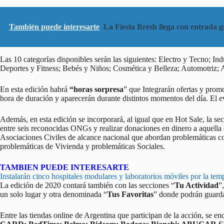
También puede interesarte
La Fiesta Bresh llega con entrada gr
Las 10 categorías disponibles serán las siguientes: Electro y Tecno; I
Deportes y Fitness; Bebés y Niños; Cosmética y Belleza; Automotriz; 
En esta edición habrá
“horas sorpresa
” que Integrarán ofertas y pro
hora de duración y aparecerán durante distintos momentos del día. El e
Además, en esta edición se incorporará, al igual que en Hot Sale, la se
entre seis reconocidas ONGs y realizar donaciones en dinero a aquella 
Asociaciones Civiles de alcance nacional que abordan problemáticas
problemáticas de Vivienda y problemáticas Sociales.
TAMBIEN PUEDE INTERESARTE
Instalarán cinco hospitales modulares y laboratorios móviles por la temp
La edición de 2020 contará también con las secciones “
Tu Actividad
”
un solo lugar y otra denominada “
Tus Favoritas
” donde podrán guarda
Entre las tiendas online de Argentina que participan de la acción, se e