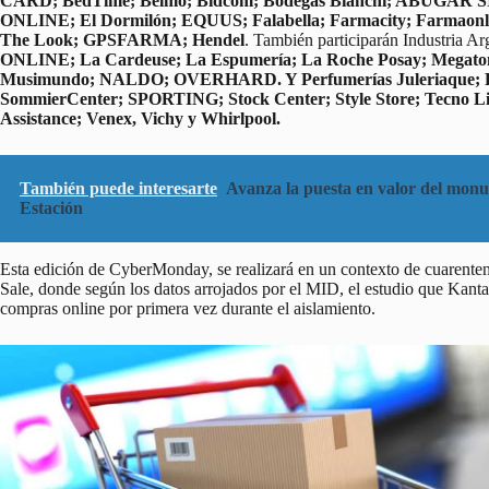
CARD; BedTime; Belmo; Bidcom; Bodegas Bianchi; ABUGAR SIL
ONLINE; El Dormilón; EQUUS; Falabella; Farmacity; Farmaonl
The Look; GPSFARMA; Hendel
. También participarán Industria A
ONLINE; La Cardeuse; La Espumería; La Roche Posay; Megato
Musimundo; NALDO; OVERHARD. Y Perfumerías Juleriaque; Re
SommierCenter; SPORTING; Stock Center; Style Store; Tecno Lif
Assistance; Venex, Vichy y Whirlpool.
También puede interesarte
Avanza la puesta en valor del monum
Estación
Esta edición de CyberMonday, se realizará en un contexto de cuarenten
Sale, donde según los datos arrojados por el MID, el estudio que Kant
compras online por primera vez durante el aislamiento.