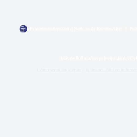
Parabuenosaires.com | Noticias de Buenos Aires
Pub
Más de 800 marcas participarán del 
Cómo serán las ofertas y la financiación en indument