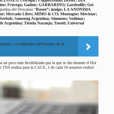
LONES; Cetrogar; Coppel;Dafiti; Dexter; DIA
ine; Frávega; Gadnic; GARBARINO; Gardenlife; Get
rgentina del Descanso “
Rosen”; iunigo; LA ANONIMA
ne; Mercado Libre; MIMO & CO; Montagne; Movistar;
ebok; Samsung Argentina; Simmons; Sodimac;
e Argentina; Tienda Naranja; Tuenti; Universal
ento y el anfiteatro del Parque de la
a un poco más flexibilizada que la que se dio durante el Hot
ar TNS realiza para la CACE, 1 de cada 10 usuarios realizó