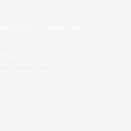
licada
Oct 22, 2020
Información General
CyberMonday 2020
aria, tecnología y alimentos.