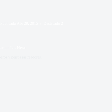
Publicada
Abr 29, 2015
Destacado 2
 Parque Las Heras
eros y perros rastreadores.