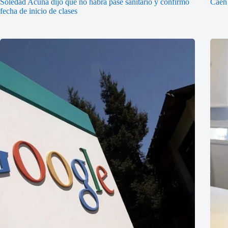
Soledad Acuña dijo que no habrá pase sanitario y confirmó
Caen 
fecha de inicio de clases