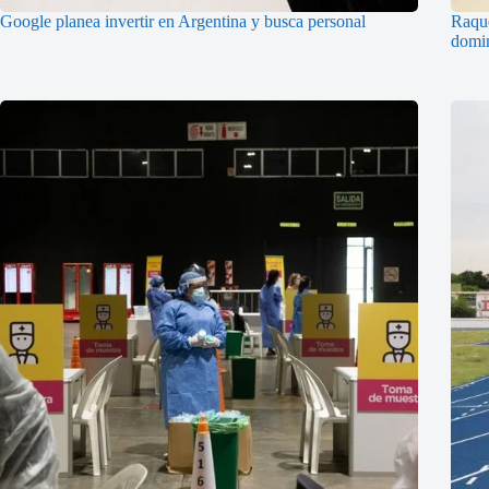
Google planea invertir en Argentina y busca personal
Raque
domi