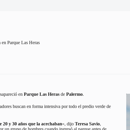
na en Parque Las Heras
esapareció en
Parque Las Heras
de
Palermo
.
readores buscan en forma intensiva por todo el predio verde de
re 20 y 30 años que la acechaban
«, dijo
Teresa Savio
,
 por un grupo de hombres cuando ingresó al parque antes de