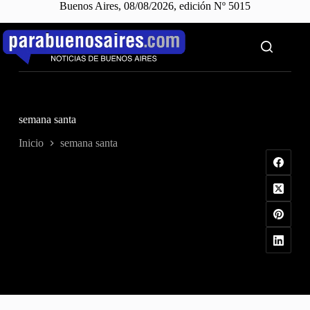
Buenos Aires, 08/08/2026, edición Nº 5015
Saltar
al
contenido
semana santa
Inicio
semana santa