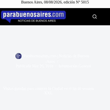
Buenos Aires, 08/08/2026, edición Nº 5015
Saltar
al
contenido
Parabuenosaires.com | Noticias de Buenos
Aires
Publicada
Mar 26, 2018
Información General
Visitas guiadas para conocer la Ciudad en el fin de semana
XXL