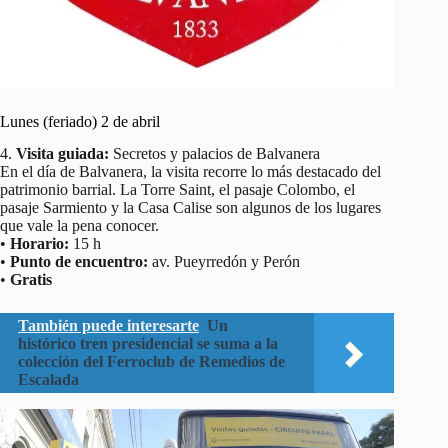
Lunes (feriado) 2 de abril
4.
Visita guiada:
Secretos y palacios de Balvanera
En el día de Balvanera, la visita recorre lo más destacado del
patrimonio barrial. La Torre Saint, el pasaje Colombo, el
pasaje Sarmiento y la Casa Calise son algunos de los lugares
que vale la pena conocer.
•
Horario:
15 h
•
Punto de encuentro:
av. Pueyrredón y Perón
•
Gratis
También puede interesarte
Un
histórico tren presidencial se suma a la
colección del Ferroclub de Remedios de
Escalada