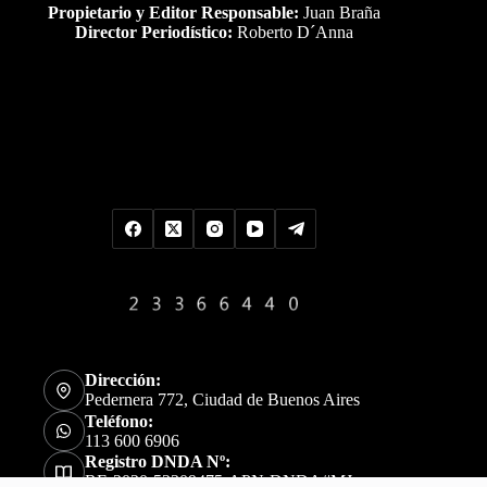
Propietario y Editor Responsable:
Juan Braña
Director Periodístico:
Roberto D´Anna
Uds es el visitante Nro
Dirección:
Pedernera 772, Ciudad de Buenos Aires
Teléfono:
113 600 6906
Registro DNDA Nº:
RE-2020-52309475-APN-DNDA#MJ