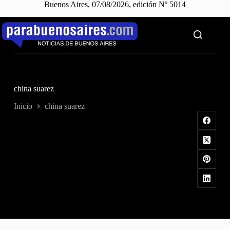
Buenos Aires, 07/08/2026, edición Nº 5014
Saltar
al
contenido
china suarez
Inicio
china suarez