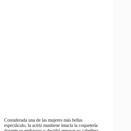
Considerada una de las mujeres más bellas
espectáculo, la actriz mantiene intacta la coquetería
durante su embarazo y decidió renovar su cabellera.