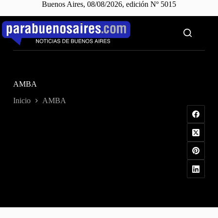
Buenos Aires, 08/08/2026, edición Nº 5015
Saltar
al
contenido
AMBA
Inicio
AMBA