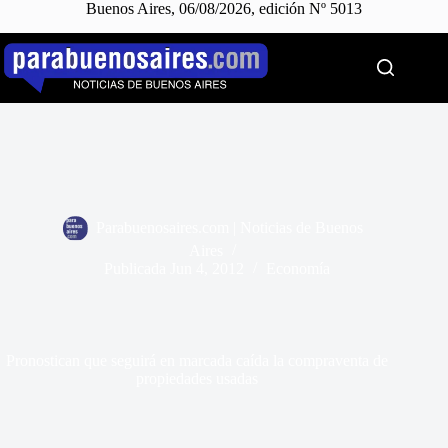
Buenos Aires, 06/08/2026, edición Nº 5013
Saltar
al
contenido
Parabuenosaires.com | Noticias de Buenos
Aires
Publicada
Jun 4, 2012
Economía
Pronostican que seguirá en marcada caída la compraventa de
propiedades usadas