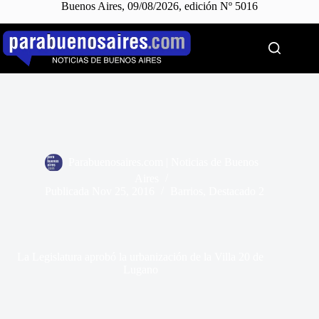
Buenos Aires, 09/08/2026, edición Nº 5016
Saltar
al
contenido
Parabuenosaires.com | Noticias de Buenos
Aires
Publicada
Nov 25, 2016
Barrios
,
Destacado 2
La Legislatura aprobó la urbanización de la Villa 20 de
Lugano