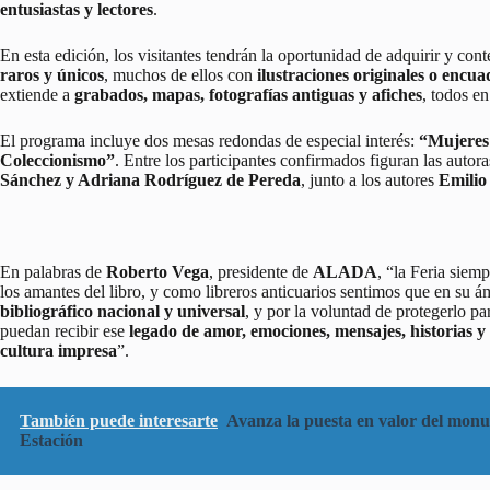
entusiastas y lectores
.
En esta edición, los visitantes tendrán la oportunidad de adquirir y co
raros y únicos
, muchos de ellos con
ilustraciones originales o encua
extiende a
grabados, mapas, fotografías antiguas y afiches
, todos en
El programa incluye dos mesas redondas de especial interés:
“Mujeres 
Coleccionismo”
. Entre los participantes confirmados figuran las autor
Sánchez y Adriana Rodríguez de Pereda
, junto a los autores
Emilio
En palabras de
Roberto Vega
, presidente de
ALADA
, “la Feria siem
los amantes del libro, y como libreros anticuarios sentimos que en su ám
bibliográfico nacional y universal
, y por la voluntad de protegerlo pa
puedan recibir ese
legado de amor, emociones, mensajes, historias y 
cultura impresa
”.
También puede interesarte
Avanza la puesta en valor del monum
Estación