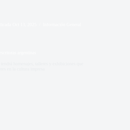
licada
Oct 13, 2025
Información General
escritoras argentinas
tendrá homenajes, talleres y exhibiciones que
res en la cultura impresa