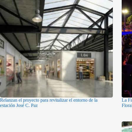
Relanzan el proyecto para revitalizar el entorno de la
La Fi
estación José C. Paz
Flora