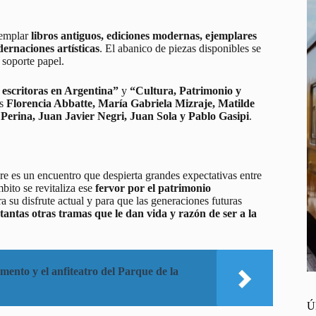
ntemplar
libros antiguos, ediciones modernas, ejemplares
dernaciones artísticas
. El abanico de piezas disponibles se
 soporte papel.
escritoras en Argentina”
y
“Cultura, Patrimonio y
as
Florencia Abbatte, María Gabriela Mizraje, Matilde
 Perina, Juan Javier Negri, Juan Sola y Pablo Gasipi
.
pre es un encuentro que despierta grandes expectativas entre
bito se revitaliza ese
fervor por el patrimonio
ra su disfrute actual y para que las generaciones futuras
tantas otras tramas que le dan vida y razón de ser a la
ento y el anfiteatro del Parque de la
Ú