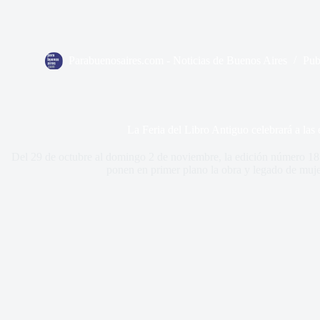
Parabuenosaires.com - Noticias de Buenos Aires
Pub
La Feria del Libro Antiguo celebrará a las 
Del 29 de octubre al domingo 2 de noviembre, la edición número 18 
ponen en primer plano la obra y legado de muje