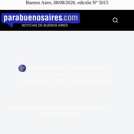
Buenos Aires, 08/08/2026, edición Nº 5015
Saltar
al
contenido
Parabuenosaires.com - Noticias de Buenos
Aires
Publicada
May 11, 2026
Información General
Trenes de la línea Mitre: Ya no deberán ingresar a las
terminales a 5 km/h