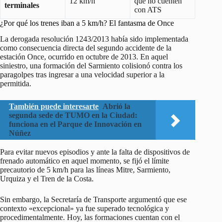
12 km/h
que no cuenten
terminales
con ATS
¿Por qué los trenes iban a 5 km/h? El fantasma de Once
La derogada resolución 1243/2013 había sido implementada
como consecuencia directa del segundo accidente de la
estación Once, ocurrido en octubre de 2013. En aquel
siniestro, una formación del Sarmiento colisionó contra los
paragolpes tras ingresar a una velocidad superior a la
permitida.
También puede interesarte
Abrió la
segunda sede de TUMO en la Ciudad:
funciona en el Parque de Innovación en
Núñez
Para evitar nuevos episodios y ante la falta de dispositivos de
frenado automático en aquel momento, se fijó el límite
precautorio de 5 km/h para las líneas Mitre, Sarmiento,
Urquiza y el Tren de la Costa.
Sin embargo, la Secretaría de Transporte argumentó que ese
contexto «excepcional» ya fue superado tecnológica y
procedimentalmente. Hoy, las formaciones cuentan con el