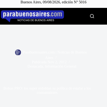
Buenos Aires, 09/08/2026, edición Nº 5016
Saltar
al
contenido
Parabuenosaires.com | Noticias de Buenos
Aires
Publicada
Nov 2, 2012
Destacada
,
Información General
Bolsas PRO: los super redoblan su política de estafar a los
consumidores