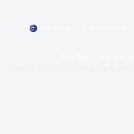
Parabuenosaires.com | Noticias de Buenos Aires
Thelma Fardín, ¿en pareja con un legi
La actriz se mostró cercana a un político de Izquierda y explotar