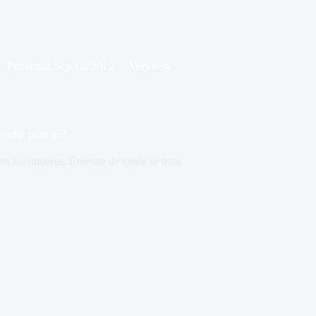
Publicada
Sep 19, 2019
VeryVery
slador porteño?
on los rumores. Enterate de quién se trata.