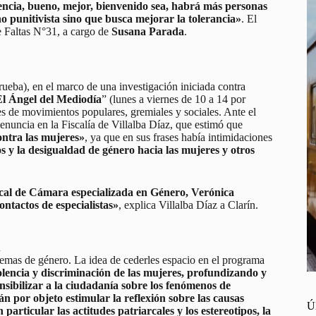
iencia, bueno, mejor, bienvenido sea, habrá más personas
o punitivista sino que busca mejorar la tolerancia»
. El
e Faltas N°31, a cargo de
Susana Parada
.
rueba), en el marco de una investigación iniciada contra
El Ángel del Mediodía
” (lunes a viernes de 10 a 14 por
tes de movimientos populares, gremiales y sociales. Ante el
enuncia en la Fiscalía de Villalba Díaz, que estimó que
ontra las mujeres»
, ya que en sus frases había intimidaciones
os y la desigualdad de género hacia las mujeres y otros
 fiscal de Cámara especializada en Género, Verónica
ntactos de especialistas»
, explica Villalba Díaz a Clarín.
a
n temas de género. La idea de cederles espacio en el programa
olencia y discriminación de las mujeres, profundizando y
nsibilizar a la ciudadanía sobre los fenómenos de
n por objeto estimular la reflexión sobre las causas
Ú
particular las actitudes patriarcales y los estereotipos, la