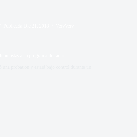
Publicada
Dic 21, 2018
VeryVery
feministas a su programa de radio
 una probation y estará bajo control durante un