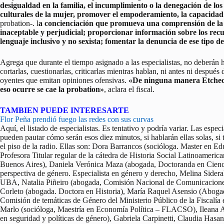
desigualdad en la familia, el incumplimiento o la denegación de los d
culturales de la mujer, promover el empoderamiento, la capacidad 
probation-. l
a concienciación que promueva una comprensión de la 
inaceptable y perjudicial; proporcionar información sobre los recur
lenguaje inclusivo y no sexista; fomentar la denuncia de ese tipo de
Agrega que durante el tiempo asignado a las especialistas, no deberán 
cortarlas, cuestionarlas, criticarlas mientras hablan, ni antes ni despu
oyentes que emitan opiniones ofensivas.
«De ninguna manera Etchecop
eso ocurre se cae la probation»
, aclara el fiscal.
TAMBIEN PUEDE INTERESARTE
Flor Peña prendió fuego las redes con sus curvas
Aquí, el listado de especialistas. Es tentativo y podría variar. Las espe
pueden pautar cómo serán esos diez minutos, si hablarán ellas solas, si
el piso de la radio. Ellas son: Dora Barrancos (socióloga. Master en E
Profesora Titular regular de la cátedra de Historia Social Latinoameric
Buenos Aires), Daniela Verónica Maza (abogada, Doctoranda en Cienc
perspectiva de género. Especialista en género y derecho, Melina Sidera
UBA, Natalia Piñeiro (abogada, Comisión Nacional de Comunicaciones
Corleto (abogada. Doctora en Historia), María Raquel Asensio (Abogad
Comisión de temáticas de Género del Ministerio Público de la Fiscalía
Marlo (socióloga, Maestría en Economía Política – FLACSO), Ileana A
en seguridad y políticas de género), Gabriela Carpinetti, Claudia Hasan