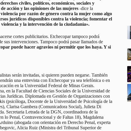
erechos civiles, políticos, económicos, sociales y
de acción y las opiniones de las mujeres
-dice la
violencia por razón de género contra la mujer como algo
sos jurídicos disponibles contra la violencia; fomentar el
 violencia y la intervención de la ciudadanía».
hacerse cortes publicitarios. Etchecopar tampoco podrá
és de sus intervenciones. Tampoco podrá pasar llamados de
ar puede hacer agravios ni permitir que los haya. Y si
cialistas serán invitadas, si quieren pueden negarse. También
 tendrán una entrevista con Etchecopar ya sea telefónica o en
ducación en la Universidad Federal de Minas Gerais.
ana, en la Facultad de Ciencias Sociales de la Universidad de
ias Jurídicas. Diplomada en Gestión de Organizaciones con
kis (psicóloga, Docente de la Universidad de Psicología de la
), Clarisa Gambera (Comunicadora Social), Julieta Di
a. Secretaria Letrada de la DGN, coordinadora de la
 en lo Penal, Contravencional y de Faltas 18), Magdalena
rduino (abogada con orientación en Derecho Penal, experta
begovic, Alicia Ruiz (Ministra del Tribunal Superior de