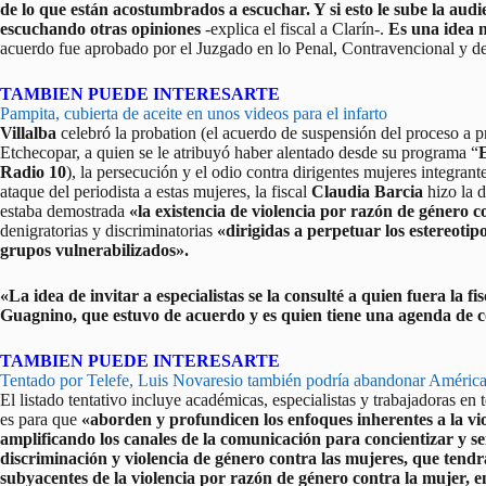
de lo que están acostumbrados a escuchar. Y si esto le sube la aud
escuchando otras opiniones
-explica el fiscal a Clarín-.
Es una idea n
acuerdo fue aprobado por el Juzgado en lo Penal, Contravencional y d
TAMBIEN PUEDE INTERESARTE
Pampita, cubierta de aceite en unos videos para el infarto
Villalba
celebró la probation (el acuerdo de suspensión del proceso a p
Etchecopar, a quien se le atribuyó haber alentado desde su programa “
Radio 10
), la persecución y el odio contra dirigentes mujeres integran
ataque del periodista a estas mujeres, la fiscal
Claudia Barcia
hizo la d
estaba demostrada
«la existencia de violencia por razón de género c
denigratorias y discriminatorias
«dirigidas a perpetuar los estereotip
grupos vulnerabilizados».
«La idea de invitar a especialistas se la consulté a quien fuera la
Guagnino, que estuvo de acuerdo y es quien tiene una agenda de co
TAMBIEN PUEDE INTERESARTE
Tentado por Telefe, Luis Novaresio también podría abandonar Améric
El listado tentativo incluye académicas, especialistas y trabajadoras e
es para que
«aborden y profundicen los enfoques inherentes a la vi
amplificando los canales de la comunicación para concientizar y se
discriminación y violencia de género contra las mujeres, que tendrá
subyacentes de la violencia por razón de género contra la mujer, en 