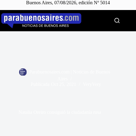
Buenos Aires, 07/08/2026, edición Nº 5014
Saltar
al
contenido
Parabuenosaires.com | Noticias de Buenos
Aires
Publicada
Oct 25, 2021
VeryVery
Natalia Oreiro consiguió la ciudadanía rusa