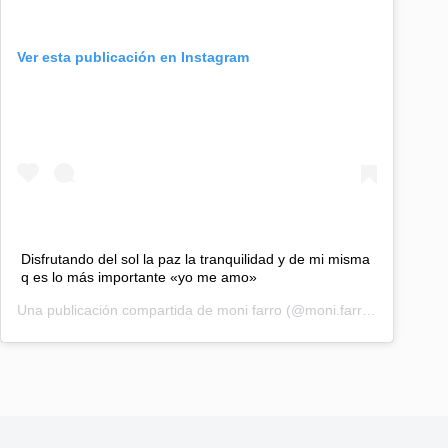
Ver esta publicación en Instagram
Disfrutando del sol la paz la tranquilidad y de mi misma
q es lo más importante «yo me amo»
Una publicación compartida de
moni farro
(@moni.farro) el
23 Ene, 