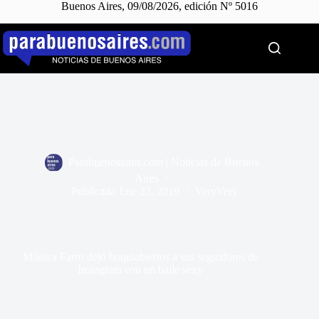
Buenos Aires, 09/08/2026, edición Nº 5016
Saltar
al
contenido
Parabuenosaires.com | Noticias de Buenos
Aires
Publicada
Ene 23, 2019
VeryVery
Mónica Farro dejó boquiabiertos a sus seguidores de
Instagram con un baile sexy