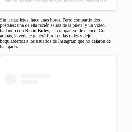
Una publicación compartida de
moni farro
(@moni.farro) el
22 Ene, 
Sin ir más lejos, hace unas horas, Farro compartió dos
postales: una de ella recién salida de la pileta; y un video,
bailando con
Brian Buley
, su compañero de elenco. Con
ambas, la vedette generó furor en las redes y dejó
boquiabiertos a los usuarios de Instagram que no dejaron de
halagarla.