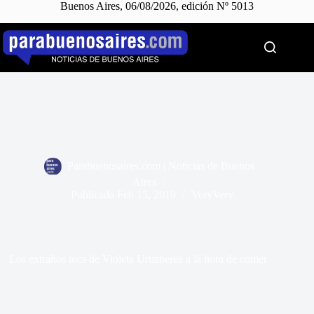
Buenos Aires, 06/08/2026, edición Nº 5013
Saltar
al
contenido
Parabuenosaires.com | Noticias de Buenos
Aires
Publicada
Feb 15, 2019
VeryVery
Los extraños tocs de Violeta Urtizberea a la hora de comer