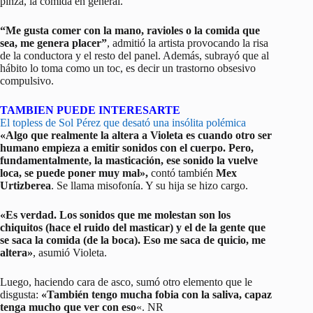
pinza, la comida en general.
“Me gusta comer con la mano, ravioles o la comida que
sea, me genera placer”
, admitió la artista provocando la risa
de la conductora y el resto del panel. Además, subrayó que al
hábito lo toma como un toc, es decir un trastorno obsesivo
compulsivo.
TAMBIEN PUEDE INTERESARTE
El topless de Sol Pérez que desató una insólita polémica
«Algo que realmente la altera a Violeta es cuando otro ser
humano empieza a emitir sonidos con el cuerpo. Pero,
fundamentalmente, la masticación, ese sonido la vuelve
loca, se puede poner muy mal»,
contó también
Mex
Urtizberea
. Se llama misofonía. Y su hija se hizo cargo.
«Es verdad. Los sonidos que me molestan son los
chiquitos (hace el ruido del masticar) y el de la gente que
se saca la comida (de la boca). Eso me saca de quicio, me
altera»
, asumió Violeta.
Luego, haciendo cara de asco, sumó otro elemento que le
disgusta:
«También tengo mucha fobia con la saliva, capaz
tenga mucho que ver con eso
«. NR