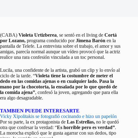
(CABA)
Violeta Urtizberea
, se sentó en el living de
Cortá
por Lozano,
programa conducido por
Jimena Barón
en la
pantalla de Telefe. La entrevista sobre el trabajo, el amor y sus
amigas, parecía normal aunque un vídeo provocó que la actriz
realice una rara confesión vinculada a un toc personal.
Lucila, una confidente de la artista, grabó un clip y lo envío al
ciclo de la tarde. “
Violeta tiene la costumbre de meter el
dedo en las comidas ajenas o en cualquier lado. Pasa la
mano por la chocotorta, la ensalada por lo que quedó de
la comida ajena”
, confesó la joven, agregando que para ella
era algo desagradable.
TAMBIEN PUEDE INTERESARTE
Vicky Xipolitakis se fotografió cocinando e hizo un papelón
Por su parte, la ex protagonista de
Las Estrellas,
no le quedó
otra que confesar la verdad: “
Es horrible pero es verdad”
.
La morocha explicó que le gusta agarrar con sus dedos, tipo