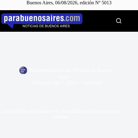
Buenos Aires, 06/08/2026, edición Nº 5013
Saltar
al
contenido
Parabuenosaires.com | Noticias de Buenos
Aires
Publicada
Ago 1, 2019
VeryVery
Lali Espósito posó adentro de una heladera con un sugerente
mensaje