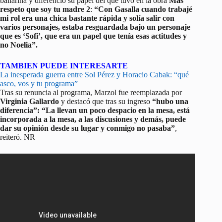
bailarina y diferenció su papel del que tuvo en la obra
Más
respeto que soy tu madre 2
:
“Con Gasalla cuando trabajé
mi rol era una chica bastante rápida y solía salir con
varios personajes, estaba resguardada bajo un personaje
que es ‘Sofi’, que era un papel que tenía esas actitudes y
no Noelia”.
TAMBIEN PUEDE INTERESARTE
La inesperada guerra entre Sol Pérez y Horacio Cabak: “qué
asco, vos y tu programa”
Tras su renuncia al programa, Marzol fue reemplazada por
Virginia Gallardo
y destacó que tras su ingreso
“hubo una
diferencia”: “La llevan un poco despacio en la mesa, está
incorporada a la mesa, a las discusiones y demás, puede
dar su opinión desde su lugar y conmigo no pasaba”
,
reiteró. NR