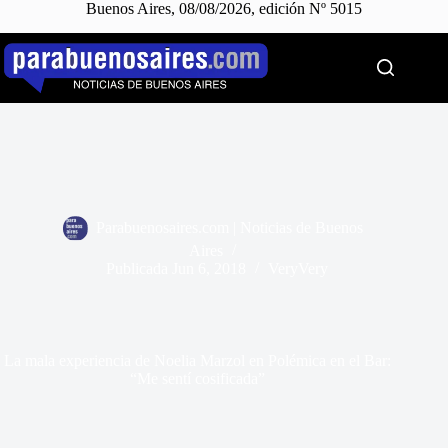
Buenos Aires, 08/08/2026, edición Nº 5015
Saltar
al
contenido
Parabuenosaires.com | Noticias de Buenos
Aires
Publicada
Jun 6, 2018
VeryVery
La mala experiencia de Noelia Marzol en Polémica en el Bar:
“Me sentí cosificada”