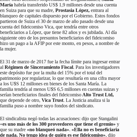
María
habría transferido US$ 1,9 millones desde una cuenta
en Suiza para que su madre,
Prostasia López,
entrara al
blanqueo de capitales dispuesto por el Gobierno. Estos fondos
partieron de Suiza el 30 de marzo de año pasado desde una
cuenta del fideicomiso Vica, que tendría entre otros
beneficiarios a López, que tiene 82 años y es jubilada. Al día
siguiente otro de los presuntos beneficiarios del fideicomiso
hizo un pago a la AFIP por este monto, en pesos, a nombre de
la mujer.
El 31 de marzo de 2017 fue la fecha límite para ingresar entrar
al
Régimen de Sinceramiento Fiscal
. Para los investigadores
este depósito fue por la multa del 15% por el total del
patrimonio por regularizar, lo que resultaría en una cifra mayor
a los U$S 12 millones en bienes de los Santa María. La
familia tendría al menos U$S 6,5 millones en cuentas suizas y
serían beneficiarios finales del fideicomiso
Alto Trust Ltd,
que depende de otro,
Vica Trust
. La Justicia analiza si la
familia puso a nombre suyo fondos del sindicato.
El sindicalista negó todas las acusaciones: dijo que Stangalini
«
es uno más de los 300 proveedores que tiene el gremio»
y
que su madre
«no blanqueó nada»
.
«Ella no es beneficiaria
de nada. No tengo idea de quién es ese fideicomiso»
, dijo