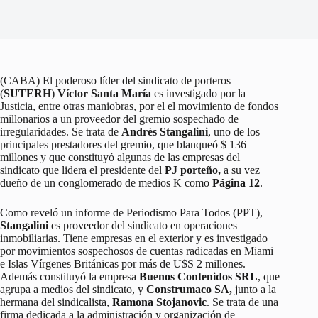
(CABA) El poderoso líder del sindicato de porteros
(
SUTERH
)
Víctor Santa María
es investigado por la
Justicia, entre otras maniobras, por el el movimiento de fondos
millonarios a un proveedor del gremio sospechado de
irregularidades. Se trata de
Andrés Stangalini
, uno de los
principales prestadores del gremio, que blanqueó $ 136
millones y que constituyó algunas de las empresas del
sindicato que lidera el presidente del
PJ porteño,
a su vez
dueño de un conglomerado de medios K como
Página 12
.
Como reveló un informe de Periodismo Para Todos (PPT),
Stangalini
es proveedor del sindicato en operaciones
inmobiliarias. Tiene empresas en el exterior y es investigado
por movimientos sospechosos de cuentas radicadas en Miami
e Islas Vírgenes Británicas por más de U$S 2 millones.
Además constituyó la empresa
Buenos Contenidos SRL
, que
agrupa a medios del sindicato, y
Construmaco SA,
junto a la
hermana del sindicalista,
Ramona Stojanovic
. Se trata de una
firma dedicada a la administración y organización de