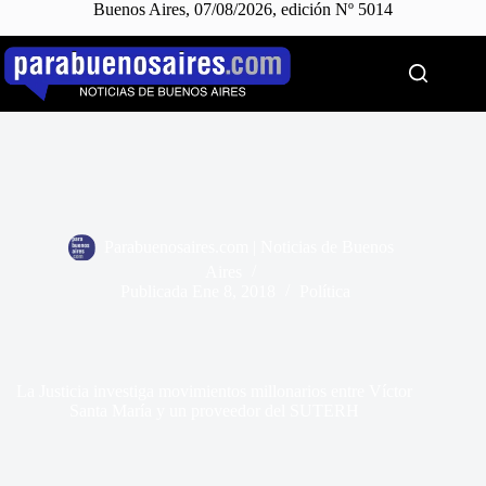
Buenos Aires, 07/08/2026, edición Nº 5014
Saltar
al
contenido
Parabuenosaires.com | Noticias de Buenos
Aires
Publicada
Ene 8, 2018
Política
La Justicia investiga movimientos millonarios entre Víctor
Santa María y un proveedor del SUTERH