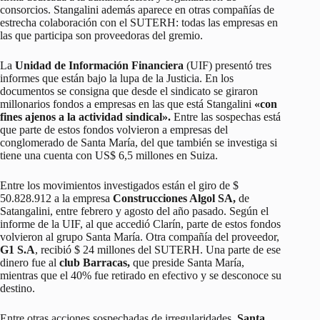
consorcios. Stangalini además aparece en otras compañías de
estrecha colaboración con el SUTERH: todas las empresas en
las que participa son proveedoras del gremio.
La
Unidad de Información Financiera
(UIF) presentó tres
informes que están bajo la lupa de la Justicia. En los
documentos se consigna que desde el sindicato se giraron
millonarios fondos a empresas en las que está Stangalini
«con
fines ajenos a la actividad sindical».
Entre las sospechas está
que parte de estos fondos volvieron a empresas del
conglomerado de Santa María, del que también se investiga si
tiene una cuenta con US$ 6,5 millones en Suiza.
Entre los movimientos investigados están el giro de $
50.828.912 a la empresa
Construcciones Algol SA,
de
Satangalini, entre febrero y agosto del año pasado. Según el
informe de la UIF, al que accedió Clarín, parte de estos fondos
volvieron al grupo Santa María. Otra compañía del proveedor,
G1 S.A
, recibió $ 24 millones del SUTERH. Una parte de ese
dinero fue al
club Barracas,
que preside Santa María,
mientras que el 40% fue retirado en efectivo y se desconoce su
destino.
Entre otras acciones sospechadas de irregularidades,
Santa