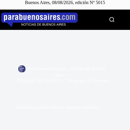
Buenos Aires, 08/08/2026, edición Nº 5015
Saltar
al
contenido
Parabuenosaires.com | Noticias de Buenos
Aires
Publicada
Sep 29, 2012
Destacado 2
,
Sociedad
Facebook publica miles de mensajes privados