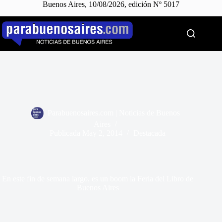
Buenos Aires, 10/08/2026, edición Nº 5017
Saltar
al
contenido
Parabuenosaires.com | Noticias de Buenos
Aires
Publicada
May 2, 2014
Destacada
En este fin de semana largo, es un boom la Feria del Libro de
Buenos Aires