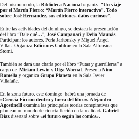
Del mismo modo, la
Biblioteca Nacional
organiza
“Un viaje
por el Martín Fierro: “Martín Fierro interactivo”. Todo
sobre José Hernández, sus ediciones, datos curiosos”
.
Entre las actividades del domingo, se destaca la presentación
del libro “Dale qué…”,
José
Campanari
y
Delia Maunás
.
Participan: los autores, Perla Jaritonsky y Miguel Ángel
Villar. Organiza
Ediciones Colihue
en la Sala Alfonsina
Storni.
También se dará una charla por el libro “Putas y guerrilleras” a
cargo de
Miriam Lewin
y
Olga
Wornat
. Presenta
Nino
Ramella
y organiza
Grupo Planeta
en la Sala Javier
Villafañe.
En la zona futuro, este domingo, habrá una jornada de
«Ciencia Ficción dentro y fuera del libro».
Alejandro
Agostinelli
examina las principales teorías conspirativas que
plantean un mundo de ciencia ficción en la realidad
. Gabriel
Díaz
disertará sobre
«el futuro según los comics».