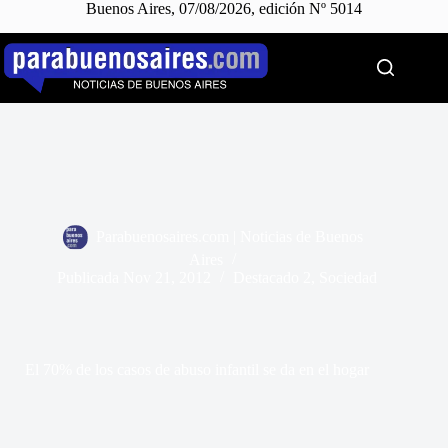
Buenos Aires, 07/08/2026, edición Nº 5014
Saltar
al
contenido
Parabuenosaires.com | Noticias de Buenos
Aires
Publicada
Nov 21, 2012
Destacado 2
,
Sociedad
El 70% de los casos de abuso infantil se da en el hogar