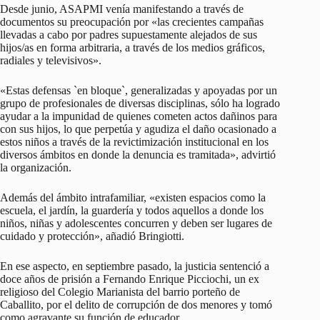
Desde junio, ASAPMI venía manifestando a través de
documentos su preocupación por «las crecientes campañas
llevadas a cabo por padres supuestamente alejados de sus
hijos/as en forma arbitraria, a través de los medios gráficos,
radiales y televisivos».
«Estas defensas `en bloque`, generalizadas y apoyadas por un
grupo de profesionales de diversas disciplinas, sólo ha logrado
ayudar a la impunidad de quienes cometen actos dañinos para
con sus hijos, lo que perpetúa y agudiza el daño ocasionado a
estos niños a través de la revictimización institucional en los
diversos ámbitos en donde la denuncia es tramitada», advirtió
la organización.
Además del ámbito intrafamiliar, «existen espacios como la
escuela, el jardín, la guardería y todos aquellos a donde los
niños, niñas y adolescentes concurren y deben ser lugares de
cuidado y protección», añadió Bringiotti.
En ese aspecto, en septiembre pasado, la justicia sentenció a
doce años de prisión a Fernando Enrique Picciochi, un ex
religioso del Colegio Marianista del barrio porteño de
Caballito, por el delito de corrupción de dos menores y tomó
como agravante su función de educador.