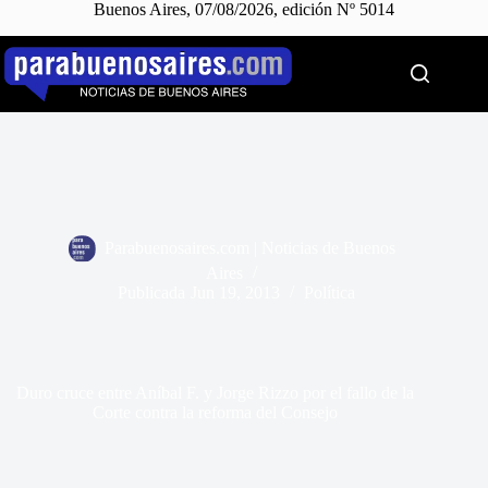
Buenos Aires, 07/08/2026, edición Nº 5014
Saltar
al
contenido
Parabuenosaires.com | Noticias de Buenos
Aires
Publicada
Jun 19, 2013
Política
Duro cruce entre Aníbal F. y Jorge Rizzo por el fallo de la
Corte contra la reforma del Consejo