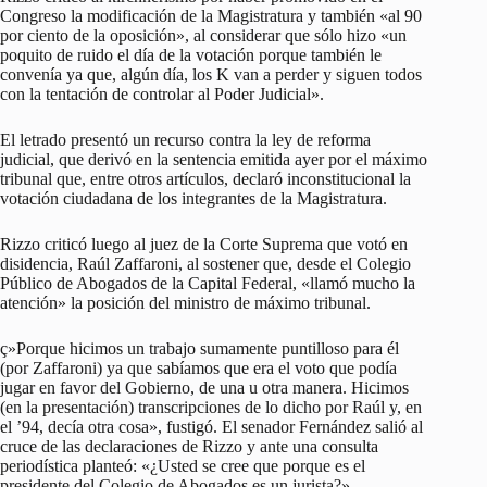
Congreso la modificación de la Magistratura y también «al 90
por ciento de la oposición», al considerar que sólo hizo «un
poquito de ruido el día de la votación porque también le
convenía ya que, algún día, los K van a perder y siguen todos
con la tentación de controlar al Poder Judicial».
El letrado presentó un recurso contra la ley de reforma
judicial, que derivó en la sentencia emitida ayer por el máximo
tribunal que, entre otros artículos, declaró inconstitucional la
votación ciudadana de los integrantes de la Magistratura.
Rizzo criticó luego al juez de la Corte Suprema que votó en
disidencia, Raúl Zaffaroni, al sostener que, desde el Colegio
Público de Abogados de la Capital Federal, «llamó mucho la
atención» la posición del ministro de máximo tribunal.
ç»Porque hicimos un trabajo sumamente puntilloso para él
(por Zaffaroni) ya que sabíamos que era el voto que podía
jugar en favor del Gobierno, de una u otra manera. Hicimos
(en la presentación) transcripciones de lo dicho por Raúl y, en
el ’94, decía otra cosa», fustigó. El senador Fernández salió al
cruce de las declaraciones de Rizzo y ante una consulta
periodística planteó: «¿Usted se cree que porque es el
presidente del Colegio de Abogados es un jurista?».