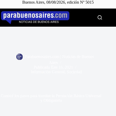
Buenos Aires, 08/08/2026, edición Nº 5015
Saltar
al
contenido
Parabuenosaires.com | Noticias de Buenos
Aires
Publicada
Ene 16, 2021
Información General
,
Sociedad
Conocé los pasos para tramitar la Prestación Básica Universal
y Obligatoria