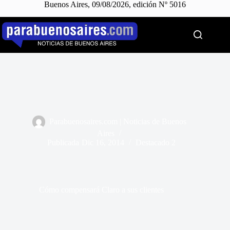
Buenos Aires, 09/08/2026, edición Nº 5016
Saltar
al
contenido
Parabuenosaires.com | Noticias de Buenos
Aires
Publicada
Dic 16, 2014
Destacado 2
Cómo compensará Claro a sus clientes