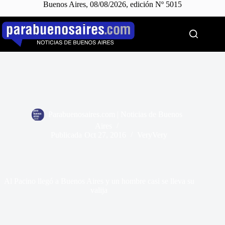
Buenos Aires, 08/08/2026, edición Nº 5015
Saltar
al
contenido
Parabuenosaires.com | Noticias de Buenos
Aires
Publicada
Oct 27, 2016
VeryVery
Al Pacino llegó a Buenos Aires y un hombre casi se lleva su
valija