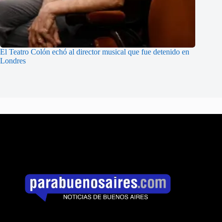
El Teatro Colón echó al director musical que fue detenido en
Londres