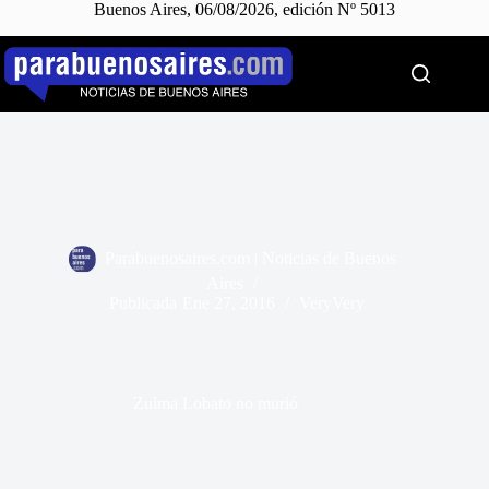
Buenos Aires, 06/08/2026, edición Nº 5013
Saltar
al
contenido
Parabuenosaires.com | Noticias de Buenos
Aires
Publicada
Ene 27, 2016
VeryVery
Zulma Lobato no murió