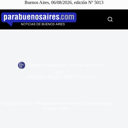
Buenos Aires, 06/08/2026, edición Nº 5013
Saltar
al
contenido
Parabuenosaires.com | Noticias de Buenos
Aires
Publicada
May 31, 2018
VeryVery
Virginia Gallardo: «Me gustaría estar de novia, más ahora que
se viene el frío»