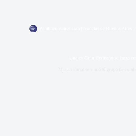
Parabuenosaires.com | Noticias de Buenos Aires
Una ex Gran Hermano se lanza co
Marian Farjat se sumó al grupo de cumb