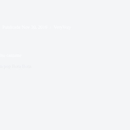
Publicada
Nov 30, 2016
VeryVery
mo cantante
ia pop Bora Bora.