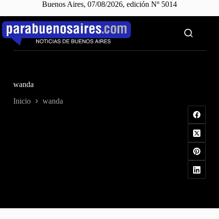
Buenos Aires, 07/08/2026, edición Nº 5014
Saltar
al
contenido
wanda
Inicio
wanda