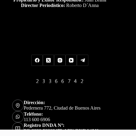
Director Periodístico:
Roberto D´Anna
Uds es el visitante Nro
Dirección:
Pedernera 772, Ciudad de Buenos Aires
Teléfono:
113 600 6906
Registro DNDA Nº:
RE-2020-52309475-APN-DNDA#MJ