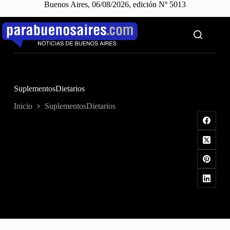
Buenos Aires, 06/08/2026, edición Nº 5013
Saltar
al
contenido
SuplementosDietarios
Inicio
SuplementosDietarios