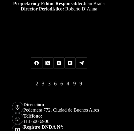
Propietario y Editor Responsable:
Juan Braña
Director Periodístico:
Roberto D´Anna
Uds es el visitante Nro
Dirección:
Pedernera 772, Ciudad de Buenos Aires
Teléfono:
113 600 6906
Registro DNDA Nº:
RE-2020-52309475-APN-DNDA#MJ