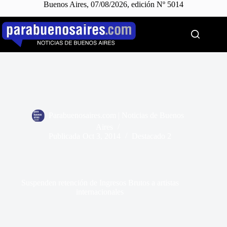
Buenos Aires, 07/08/2026, edición Nº 5014
Saltar
al
contenido
Parabuenosaires.com | Noticias de Buenos
Aires
Publicada
Oct 3, 2014
Destacado 2
Suspenden retención de Ingresos Brutos a artistas
internacionales